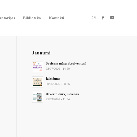
atorijas
Bibliotēka
Kontakti
Jaunumi
Sveicam mūsu absolventus!
02/07/2026 - 14:50
Izlaidums
30/06/2026 - 08:26
Atvērto durvju dienas
25/03/2026 - 11:34