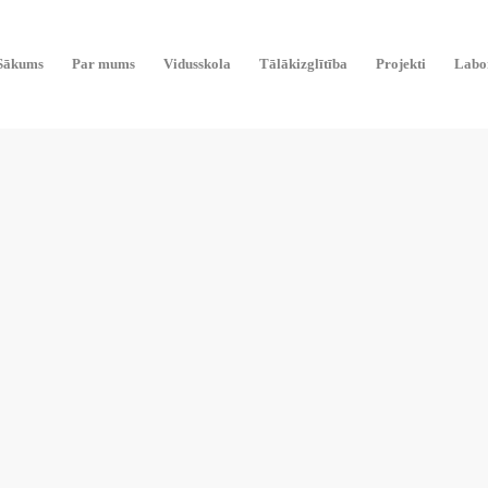
Sākums
Par mums
Vidusskola
Tālākizglītība
Projekti
Labor